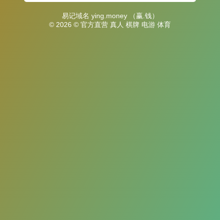
易记域名 ying.money （赢.钱）
© 2026 © 官方直营 真人 棋牌 电游 体育